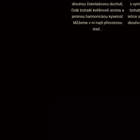
dlouhou čokoládovou dochutí,
s vyni
čisté bohaté květinové aroma a
bohat
jemnou harmonickou kyselost.
lehce s
Můžeme v ní najít přirozenou
dlouho 
slad...