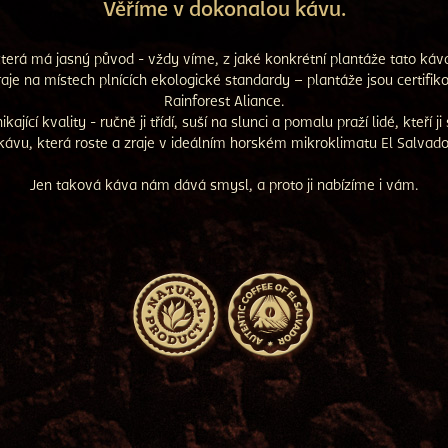
Věříme v dokonalou kávu.
terá má jasný původ - vždy víme, z jaké konkrétní plantáže tato káv
raje na místech plnících ekologické standardy – plantáže jsou certifik
Rainforest Aliance.
ající kvality - ručně ji třídí, suší na slunci a pomalu praží lidé, kteří ji
kávu, která roste a zraje v ideálním horském mikroklimatu El Salvado
Jen taková káva nám dává smysl, a proto ji nabízíme i vám.