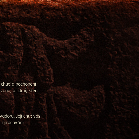
 chuti a pochopení
ána, a lidmi, kteří
adoru. Její chuť vás
 zpracování: