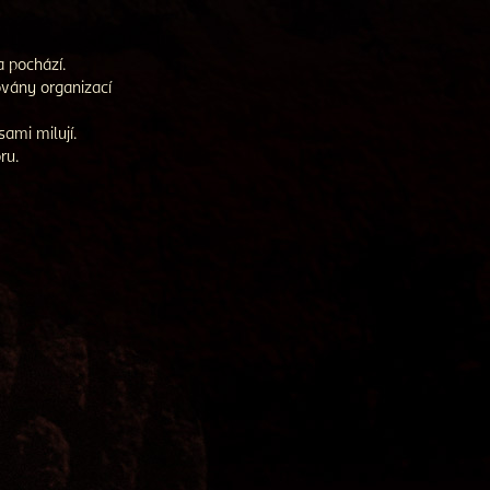
a pochází.
ovány organizací
 sami milují.
ru.