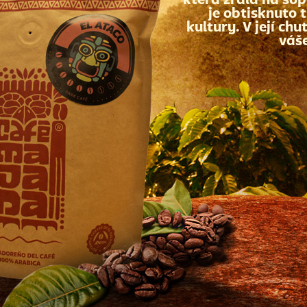
která zrála na sop
je obtisknuto t
kultury. V její chu
váše