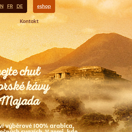
EN
FR
DE
eshop
Kontakt
ejte chuť
orské kávy
 Majada
ví výběrové 100% arabica,