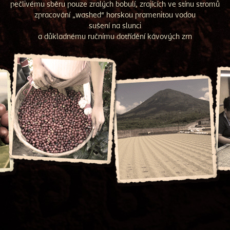
pečlivému sběru pouze zralých bobulí, zrajících ve stínu stromů
zpracování „washed“ horskou pramenitou vodou
sušení na slunci
a důkladnému ručnímu dotřídění kávových zrn