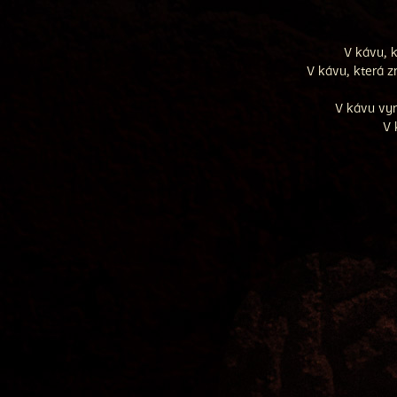
V kávu, k
V kávu, která z
V kávu vynik
V 