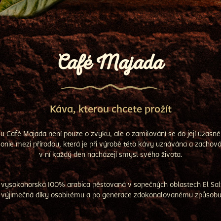
Café Majada
Káva, kterou chcete prožít
ku Café Majada není pouze o zvyku, ale o zamilování se do její úžasné
ie mezi přírodou, která je při výrobě této kávy uznávána a zachováv
v ní každý den nacházejí smysl svého života.
vysokohorská 100% arabica pěstovaná v sopečných oblastech El Salv
e výjimečná díky osobitému a po generace zdokonalovanému způsobu