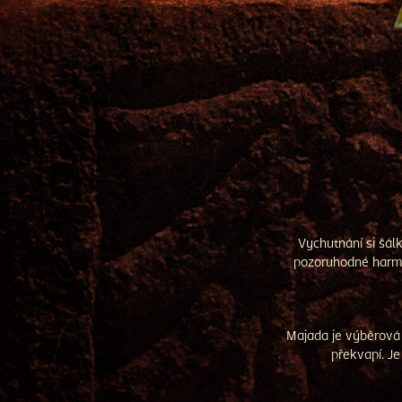
Vychutnání si šál
pozoruhodné harmon
Majada je výběrová 
překvapí. J