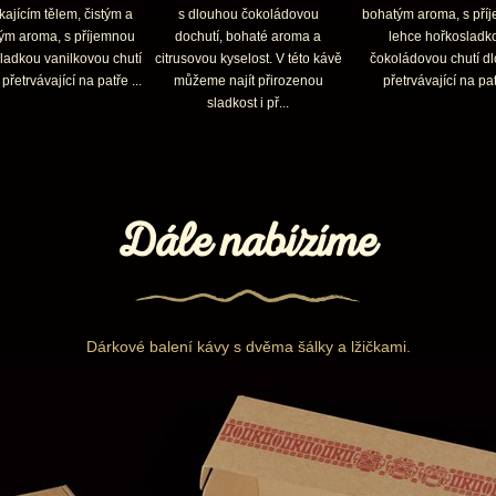
kajícím tělem, čistým a
s dlouhou čokoládovou
bohatým aroma, s pří
ým aroma, s příjemnou
dochutí, bohaté aroma a
lehce hořkosladk
ladkou vanilkovou chutí
citrusovou kyselost. V této kávě
čokoládovou chutí d
přetrvávající na patře ...
můžeme najít přirozenou
přetrvávající na pat
sladkost i př...
Dále nabízíme
Dárkové balení kávy s dvěma šálky a lžičkami.