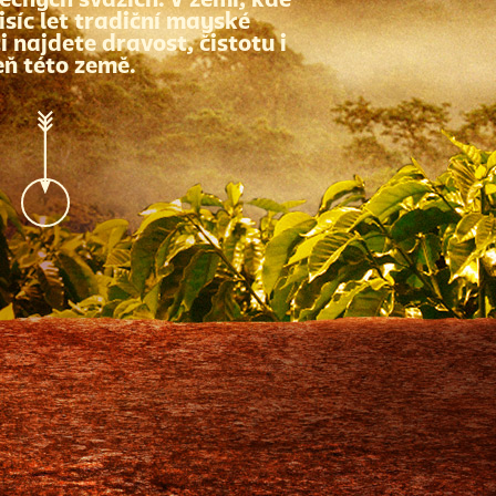
ečných svazích. V zemi, kde
isíc let tradiční mayské
ti najdete dravost, čistotu i
ň této země.