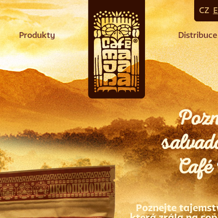
CZ
Produkty
Distribuce
Pozn
salvad
Café
Poznejte tajemst