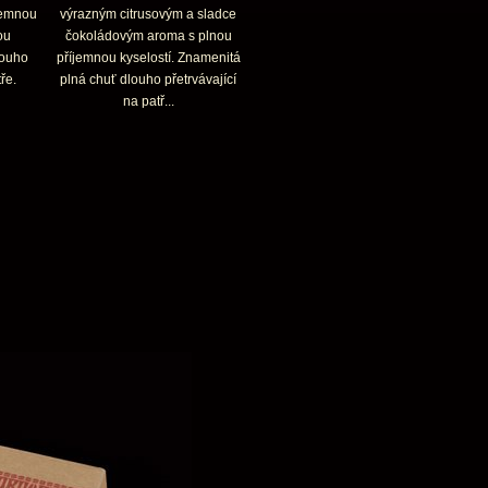
jemnou
výrazným citrusovým a sladce
ou
čokoládovým aroma s plnou
louho
příjemnou kyselostí. Znamenitá
ře.
plná chuť dlouho přetrvávající
na patř...