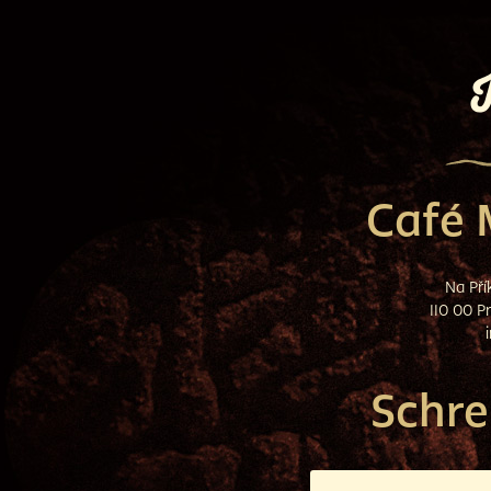
Café 
Na Pří
110 00 P
Schre